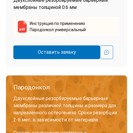
Двухслойные резорбируемые барьерные
мембраны толщиной 0.6 мм
Инструкция по применению
Пародонкол универсальный
Оставить заявку
Пародонкол
Двухслойные резорбируемые барьерные
мембраны различной толщины и размера для
направленного остеогенеза. Сроки резорбции:
2-6 мес. в зависимости от материала.
Состав: композиция коллагена и